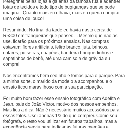
Peregrinei pelas lojas e galerias da famosa rua e adentrei
lojas de tecidos e todo tipo de bugigangas que se pode
imaginar. Quanto mais eu olhava, mais eu queria comprar...
uma coisa de louco!
Resumindo: No final da tarde eu havia gasto cerca de
R$300 em tranqueiras que pensei: ... Mesmo que não as
use, ficarão para os próximos ensaios. Nas compras
estavam: flores artificiais, feltro branco, juta, brincos,
colares, pulseiras, chapéus, bandeira brinquedinhos e
sapatinhos de bebê, até uma camisola de grávida eu
comprei!
Nos encontramos bem cedinho e fomos para o parque. Para
a minha sorte, o marido da modelo a acompanhou e o
ensaio ficou maravilhoso com a sua participação.
Foi muito bom fazer esse ensaio fotográfico com Adelita e
Jean, pais do João Victor, motivo dos nossos empenhos.
Mas fica a dica: Não é necessário muitos acessórios para
essas fotos. Usei apenas 1/3 do que comprei. Como sou
fotógrafa, o resto vou utilizar em futuros trabalhos, mas a
experiência serviu para indicar às futuras mamães e